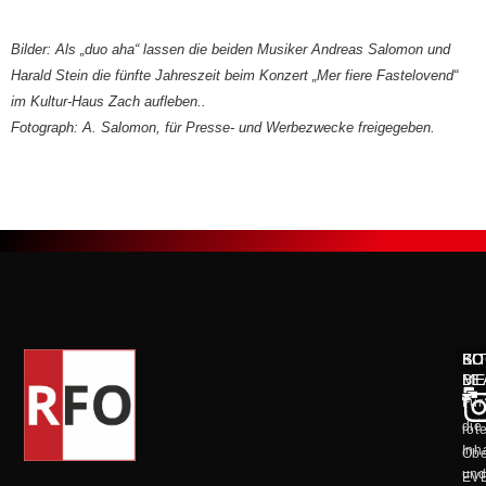
Bilder: Als „duo aha“ lassen die beiden Musiker Andreas Salomon und
Harald Stein die fünfte Jahreszeit beim Konzert „Mer fiere Fastelovend“
im Kultur-Haus Zach aufleben..
Fotograph: A. Salomon, für Presse- und Werbezwecke freigegeben.
KO
SO
BI
ME
BE
Für
die
rot
Inh
Obe
un
EV