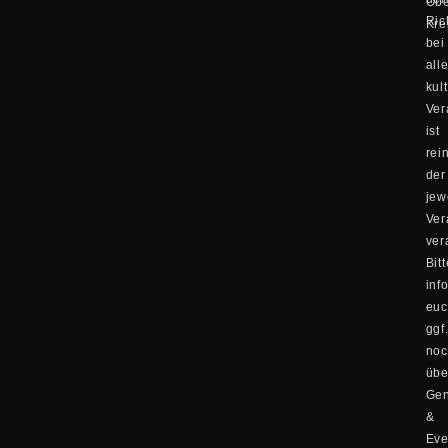
Obe
Ric
Kre
bei
all
kul
Ver
ist
rei
der
jew
Ver
ver
Bitt
inf
eu
ggf
no
übe
Ge
&
Eve