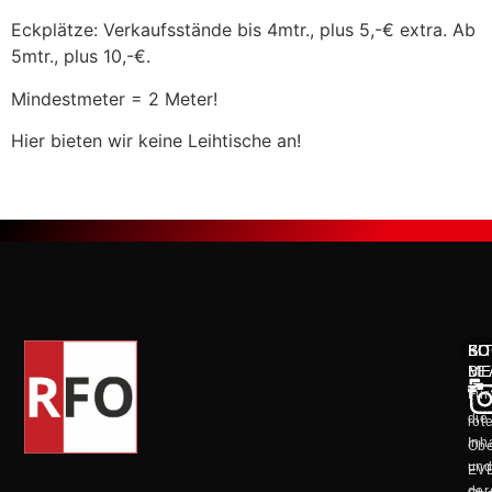
Eckplätze: Verkaufsstände bis 4mtr., plus 5,-€ extra. Ab
5mtr., plus 10,-€.
Mindestmeter = 2 Meter!
Hier bieten wir keine Leihtische an!
KO
SO
BI
ME
BE
Für
die
rot
Inh
Obe
un
EV
der