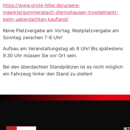
https://www.grote-hiller.de/unsere-
maerkte/gummersbach-dieringhausen-troedelmarkt-
beim-ueberdachten-kaufland/
Keine Platzvergabe am Vortag. Restplatzvergabe am
Sonntag zwischen 7-8 Uhr!
Aufbau am Veranstaltungstag ab 8 Uhr! Bis spätestens
9.30 Uhr müssen Sie vor Ort sein.
Bei den überdachten Standplätzen ist es nicht möglich
ein Fahrzeug hinter den Stand zu stellen!
KO
SO
BI