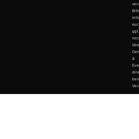
ver
Bitt
inf
eu
ggf
no
übe
Ge
&
Eve
dir
be
Ver