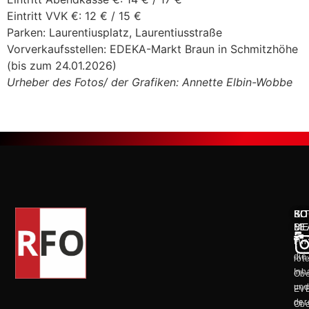
Eintritt VVK €: 12 € / 15 €
Parken: Laurentiusplatz, Laurentiusstraße
Vorverkaufsstellen: EDEKA-Markt Braun in Schmitzhöhe
(bis zum 24.01.2026)
Urheber des Fotos/ der Grafiken: Annette Elbin-Wobbe
KO
SO
BI
ME
BE
Für
die
rot
Inh
Obe
un
EV
der
Obe