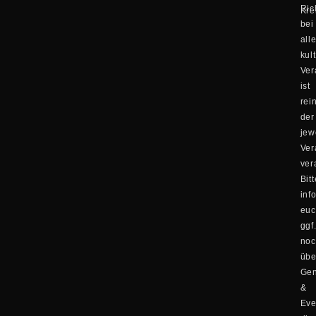
Ric
Kre
bei
all
kul
Ver
ist
rei
der
jew
Ver
ver
Bitt
inf
eu
ggf
no
übe
Ge
&
Eve