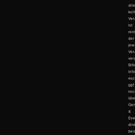
all
kul
Ver
ist
rei
der
jew
Ver
ver
Bitt
inf
eu
ggf
no
übe
Ge
&
Eve
dir
be