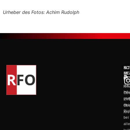
Urheber des Fotos: Achim Rudolph
KO
SO
BI
ME
BE
Für
die
rot
Inh
Obe
un
EV
der
Obe
Ric
Kre
bei
all