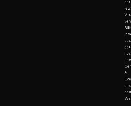
der
jew
Ver
ver
Bitt
inf
eu
ggf
no
übe
Ge
&
Eve
dir
be
Ver