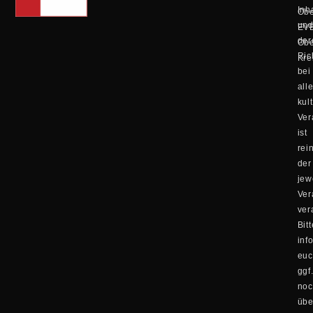
Inh
Obe
un
EV
der
Obe
Ric
Kre
bei
all
kul
Ver
ist
rei
der
jew
Ver
ver
Bitt
inf
eu
ggf
no
übe