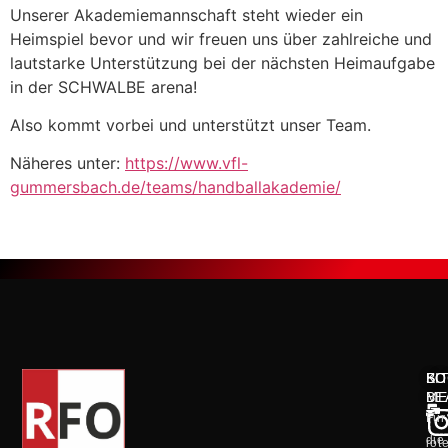
Unserer Akademiemannschaft steht wieder ein
Heimspiel bevor und wir freuen uns über zahlreiche und
lautstarke Unterstützung bei der nächsten Heimaufgabe
in der SCHWALBE arena!
Also kommt vorbei und unterstützt unser Team.
Näheres unter:
https://www.vfl-
gummersbach.de/teams/handballakademie/
KO
SO
BI
ME
BE
Für
die
rot