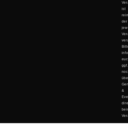
Ver
ist
rei
der
jew
Ver
ver
Bitt
inf
eu
ggf
no
übe
Ge
&
Eve
dir
be
Ver