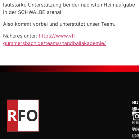
lautstarke Unterstützung bei der nächsten Heimaufgabe
in der SCHWALBE arena!
Also kommt vorbei und unterstützt unser Team.
Näheres unter:
https://www.vfl-
gummersbach.de/teams/handballakademie/
KO
SO
BI
ME
BE
Für
die
rot
Inh
Obe
un
EV