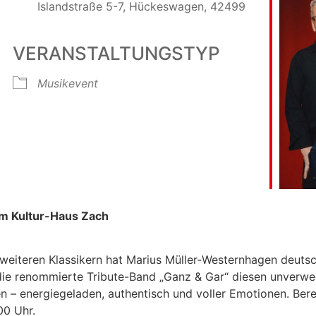
Islandstraße 5-7, Hückeswagen, 42499
VERANSTALTUNGSTYP
le Kalender
iCalendar
Musikevent
m Kultur-Haus Zach
elen weiteren Klassikern hat Marius Müller‑Westernhagen deu
ie renommierte Tribute-Band „Ganz & Gar“ diesen unverw
n – energiegeladen, authentisch und voller Emotionen. Ber
00 Uhr.