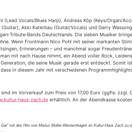
hl (Lead Vocals/Blues Harp), Andreas Köp (Keys/Organ/Acc
Guitar), Akki Katerbau (Guitar/Vocals) und Gerry Wassong 
gen‑Tribute‑Bands Deutschlands. Die sieben Musiker bringe
Bühne. Wenn Frontmann Nico Pohl mit seiner markanten Stimm
tsingen, Erinnerungen – und manchmal sogar Freudentränen.
 man mit nach Hause nimmt, ein Abend voller Rock, Leidens
eneration, die seine Musik gerade erst entdeckt. Somit ist
, dass in diesem Jahr mit verschiedenen Programmhighlights
sind im Vorverkauf zum Preis von 17,00 Euro (ggfls. zzgl.
.kultur-haus-zach.de
erhältlich. An der Abendkasse kosten
& Gar“ mit den Hits von Marius Müller-Westernhagen im Kultur-Haus Zach zu 