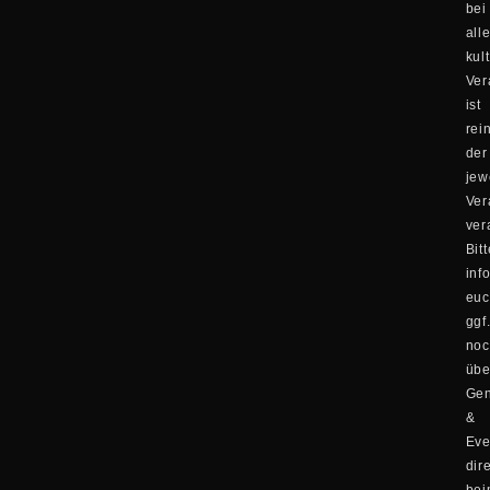
bei
all
kul
Ver
ist
rei
der
jew
Ver
ver
Bitt
inf
eu
ggf
no
übe
Ge
&
Eve
dir