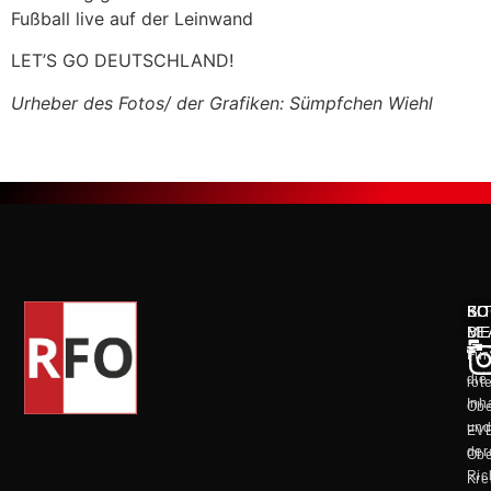
Fußball live auf der Leinwand
LET’S GO DEUTSCHLAND!
Urheber des Fotos/ der Grafiken: Sümpfchen Wiehl
KO
SO
BI
ME
BE
Für
die
rot
Inh
Obe
un
EV
der
Obe
Ric
Kre