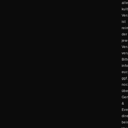
all
kul
Ver
ist
rei
der
jew
Ver
ver
Bitt
inf
eu
ggf
no
übe
Ge
&
Eve
dir
be