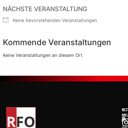
NÄCHSTE VERANSTALTUNG
Keine bevorstehenden Veranstaltungen
Kommende Veranstaltungen
Keine Veranstaltungen an diesem Ort
KO
SO
BI
ME
BE
Für
die