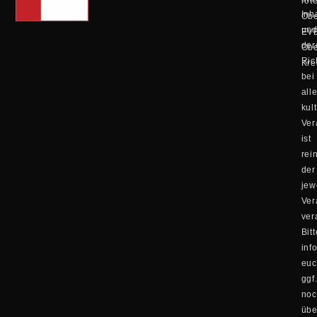
rot
Inh
Obe
un
EV
der
Obe
Ric
Kre
bei
all
kul
Ver
ist
rei
der
jew
Ver
ver
Bitt
inf
eu
ggf
no
übe