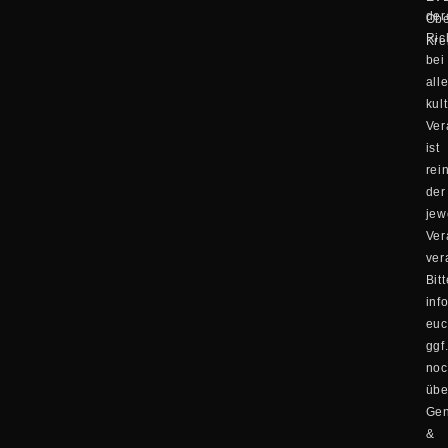
der
Obe
Ric
Kre
bei
all
kul
Ver
ist
rei
der
jew
Ver
ver
Bitt
inf
eu
ggf
no
übe
Ge
&