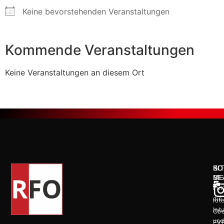
Keine bevorstehenden Veranstaltungen
Kommende Veranstaltungen
Keine Veranstaltungen an diesem Ort
KO
SO
BI
ME
BE
Für
die
rot
Inh
Obe
un
EV