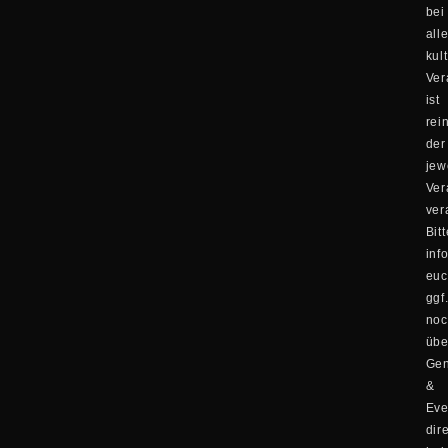
bei
all
kul
Ver
ist
rei
der
jew
Ver
ver
Bitt
inf
eu
ggf
no
übe
Ge
&
Eve
dir